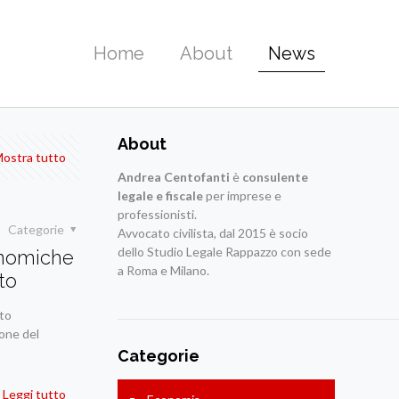
Home
About
News
About
ostra tutto
Andrea Centofanti
è
consulente
legale e fiscale
per imprese e
professionisti.
Categorie
Avvocato civilista,
dal 2015 è socio
dello Studio Legale Rappazzo con sede
conomiche
a Roma e Milano.
to
nto
ione del
Categorie
Leggi tutto