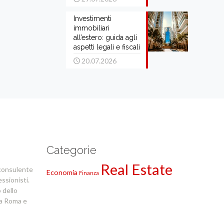
Investimenti
immobiliari
all’estero: guida agli
aspetti legali e fiscali
20.07.2026
Categorie
Real Estate
consulente
Economia
Finanza
essionisti.
 dello
 a Roma e