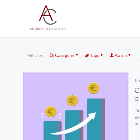
Filtra per
Categorie
Tags
Autori
Pu
C
e
L’
ge
po