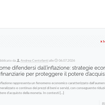
M
bblicato da
Andrea Centofanti
alle
06.07.2026
ome difendersi dall’inflazione: strategie e
 finanziarie per proteggere il potere d’acquis
inflazione rappresenta un fenomeno economico caratterizzato dall’aume
neralizzato e continuo dei prezzi di beni e servizi, con conseguente riduz
tere d’acquisto della moneta. In contesti
[…]